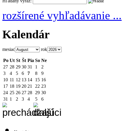
Hľadaný výraz:
rozšírené vyhľadávanie ...
Kalendár
mesiac
rok
Po
Ut
St
Št
Pia
So
Ne
27
28
29
30
31
1
2
3
4
5
6
7
8
9
10
11
12
13
14
15
16
17
18
19
20
21
22
23
24
25
26
27
28
29
30
31
1
2
3
4
5
6