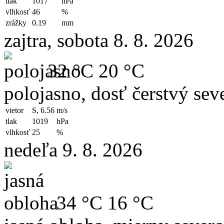
tlak
1017
hPa
vlhkosť
46
%
zrážky
0.19
mm
zajtra, sobota 8. 8. 2026
32 °C
20 °C
polojasno, dosť čerstvý sev
vietor
S, 6.56
m/s
tlak
1019
hPa
vlhkosť
25
%
nedeľa 9. 8. 2026
34 °C
16 °C