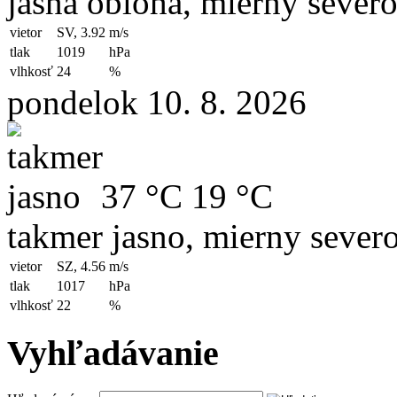
jasná obloha, mierny sever
vietor
SV, 3.92
m/s
tlak
1019
hPa
vlhkosť
24
%
pondelok 10. 8. 2026
37 °C
19 °C
takmer jasno, mierny sever
vietor
SZ, 4.56
m/s
tlak
1017
hPa
vlhkosť
22
%
Vyhľadávanie