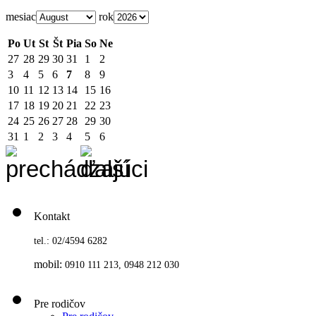
mesiac
rok
Po
Ut
St
Št
Pia
So
Ne
27
28
29
30
31
1
2
3
4
5
6
7
8
9
10
11
12
13
14
15
16
17
18
19
20
21
22
23
24
25
26
27
28
29
30
31
1
2
3
4
5
6
Kontakt
tel.: 02/4594 6282
mobil:
0910 111 213, 0948 212 030
Pre rodičov