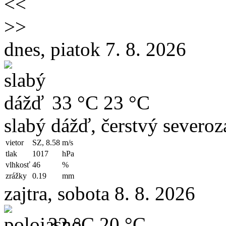
<<
>>
dnes, piatok 7. 8. 2026
33 °C
23 °C
slabý dážď, čerstvý severoz
vietor
SZ, 8.58
m/s
tlak
1017
hPa
vlhkosť
46
%
zrážky
0.19
mm
zajtra, sobota 8. 8. 2026
32 °C
20 °C