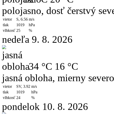
polojasno, dosť čerstvý sev
vietor
S, 6.56
m/s
tlak
1019
hPa
vlhkosť
25
%
nedeľa 9. 8. 2026
34 °C
16 °C
jasná obloha, mierny sever
vietor
SV, 3.92
m/s
tlak
1019
hPa
vlhkosť
24
%
pondelok 10. 8. 2026