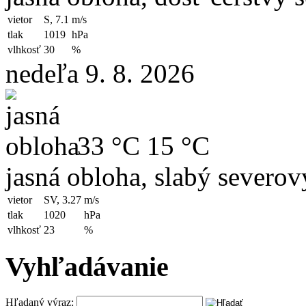
vietor
S, 7.1
m/s
tlak
1019
hPa
vlhkosť
30
%
nedeľa 9. 8. 2026
33 °C
15 °C
jasná obloha, slabý severo
vietor
SV, 3.27
m/s
tlak
1020
hPa
vlhkosť
23
%
Vyhľadávanie
Hľadaný výraz: