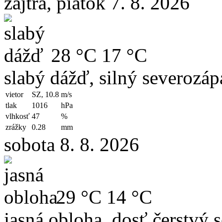
zajtra, piatok 7. 8. 2026
28 °C
17 °C
slabý dážď, silný severozáp
vietor
SZ, 10.8
m/s
tlak
1016
hPa
vlhkosť
47
%
zrážky
0.28
mm
sobota 8. 8. 2026
29 °C
14 °C
jasná obloha, dosť čerstvý 